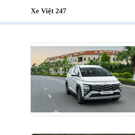
Xe Việt 247
Chuyển
tới
nội
dung