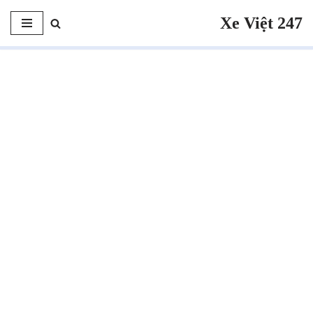
Xe Việt 247
Chuyển
tới
nội
dung