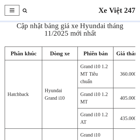
Xe Việt 247
Chuyển
tới
Cập nhật bảng giá xe Hyundai tháng
nội
11/2025 mới nhất
dung
Phân khúc
Dòng xe
Phiên bản
Giá tháng
Grand i10 1.2
MT Tiêu
360.000.
chuẩn
Hyundai
Hatchback
Grand i10 1.2
Grand i10
405.000.
MT
Grand i10 1.2
435.000.
AT
Grand i10