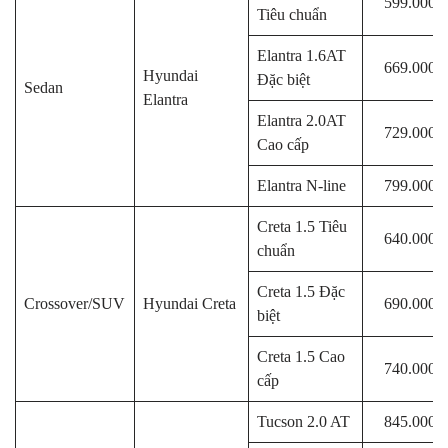
599.000.
Tiêu chuẩn
Elantra 1.6AT
669.000.
Hyundai
Đặc biệt
Sedan
Elantra
Elantra 2.0AT
729.000.
Cao cấp
Elantra N-line
799.000.
Creta 1.5 Tiêu
640.000.
chuẩn
Creta 1.5 Đặc
Crossover/SUV
Hyundai Creta
690.000.
biệt
Creta 1.5 Cao
740.000.
cấp
Tucson 2.0 AT
845.000.