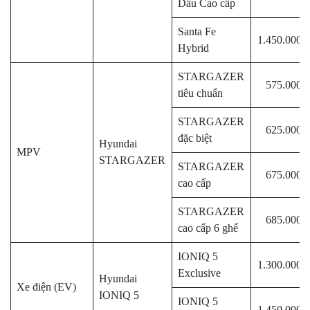
Dầu Cao cấp
Santa Fe
1.450.000.
Hybrid
STARGAZER
575.000.
tiêu chuẩn
STARGAZER
625.000.
đặc biệt
Hyundai
MPV
STARGAZER
STARGAZER
675.000.
cao cấp
STARGAZER
685.000.
cao cấp 6 ghế
IONIQ 5
1.300.000.
Exclusive
Hyundai
Xe điện (EV)
IONIQ 5
IONIQ 5