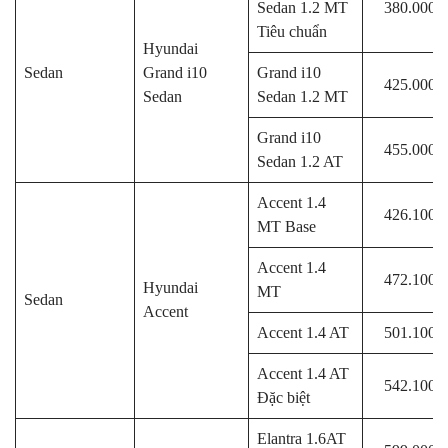
Sedan 1.2 MT
380.000.
Tiêu chuẩn
Hyundai
Sedan
Grand i10
Grand i10
425.000.
Sedan
Sedan 1.2 MT
Grand i10
455.000.
Sedan 1.2 AT
Accent 1.4
426.100.
MT Base
Accent 1.4
472.100.
Hyundai
MT
Sedan
Accent
Accent 1.4 AT
501.100.
Accent 1.4 AT
542.100.
Đặc biệt
Elantra 1.6AT