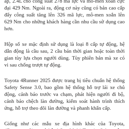
áp, 2.4L cho công suất 278 mã lực và mô-men xoắn cực
đại 429 Nm. Ngoài ra, động cơ này cũng có bản cao cấp
đẩy công suất tăng lên 326 mã lực, mô-men xoắn lên
629 Nm cho những khách hàng cần nhu cầu sử dụng cao
hơn.
Hộp số xe mặc định sử dụng là loại 8 cấp tự động, hệ
dẫn động là cầu sau, 2 cầu bán thời gian hoặc toàn thời
gian tùy lựa chọn người dùng. Tùy phiên bản mà xe có
vi sau chống trượt tự động.
Toyota 4Runner 2025 được trang bị tiêu chuẩn hệ thống
Safety Sense 3.0, bao gồm hệ thống hỗ trợ lái xe chủ
động, cảnh báo trước va chạm, phát hiện người đi bộ,
cảnh báo chệch làn đường, kiểm soát hành trình thích
ứng, hỗ trợ theo dõi làn đường và phanh khẩn cấp.
Giống như các mẫu xe địa hình khác của Toyota,