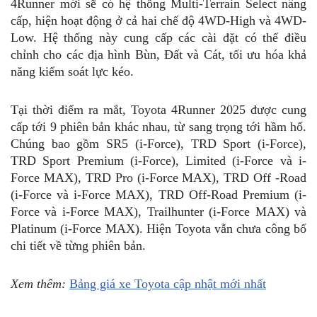
4Runner mới sẽ có hệ thống Multi-Terrain Select nâng
cấp, hiện hoạt động ở cả hai chế độ 4WD-High và 4WD-
Low. Hệ thống này cung cấp các cài đặt có thể điều
chỉnh cho các địa hình Bùn, Đất và Cát, tối ưu hóa khả
năng kiểm soát lực kéo.
Tại thời điểm ra mắt, Toyota 4Runner 2025 được cung
cấp tới 9 phiên bản khác nhau, từ sang trọng tới hầm hố.
Chúng bao gồm SR5 (i-Force), TRD Sport (i-Force),
TRD Sport Premium (i-Force), Limited (i-Force và i-
Force MAX), TRD Pro (i-Force MAX), TRD Off -Road
(i-Force và i-Force MAX), TRD Off-Road Premium (i-
Force và i-Force MAX), Trailhunter (i-Force MAX) và
Platinum (i-Force MAX). Hiện Toyota vẫn chưa công bố
chi tiết về từng phiên bản.
Xem thêm:
Bảng giá xe Toyota cập nhật mới nhất