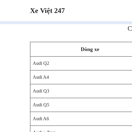
Xe Việt 247
Chuyển
tới
C
nội
dung
Dòng xe
Audi Q2
Audi A4
Audi Q3
Audi Q5
Audi A6