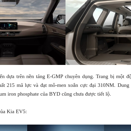
ển dựa trên nền tảng E-GMP chuyên dụng. Trang bị một độ
 suất 215 mã lực và đạt mô-men xoắn cực đại 310NM. Dung 
ium iron phosphate của BYD cũng chưa được tiết lộ.
của Kia EV5: