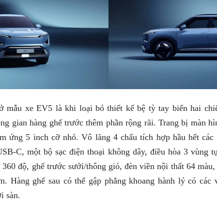
 mẫu xe EV5 là khi loại bỏ thiết kế bệ tỳ tay biến hai ch
ông gian hàng ghế trước thêm phần rộng rãi. Trang bị màn hìn
m ứng 5 inch cỡ nhỏ. Vô lăng 4 chấu tích hợp hầu hết các 
SB-C, một bộ sạc điện thoại không dây, điều hòa 3 vùng tự
360 độ, ghế trước sưởi/thông gió, đèn viền nội thất 64 màu
n. Hàng ghế sau có thể gập phẳng khoang hành lý có các 
i sàn.