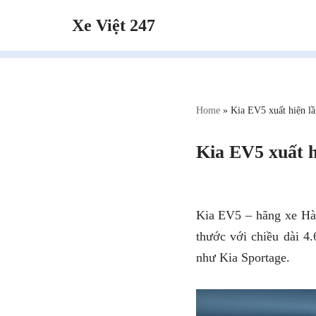
Xe Việt 247
Chuyển
tới
nội
dung
Home
»
Kia EV5 xuất hiện lần
Kia EV5 xuất hi
Kia EV5 – hãng xe Hàn
thước với chiều dài 
như Kia Sportage.