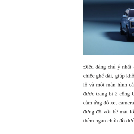
Điều đáng chú ý nhất ở
chiếc ghế dài, giúp kh
lô và một màn hình cả
được trang bị 2 cổng U
cảm ứng đỗ xe, camera 
đựng đồ với bề mặt lớ
thêm ngăn chứa đồ dướ